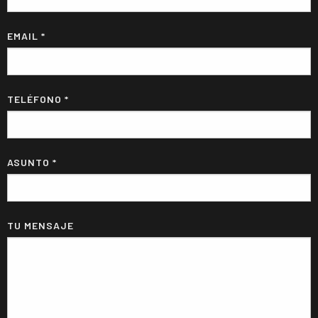
EMAIL *
TELÉFONO *
ASUNTO *
TU MENSAJE