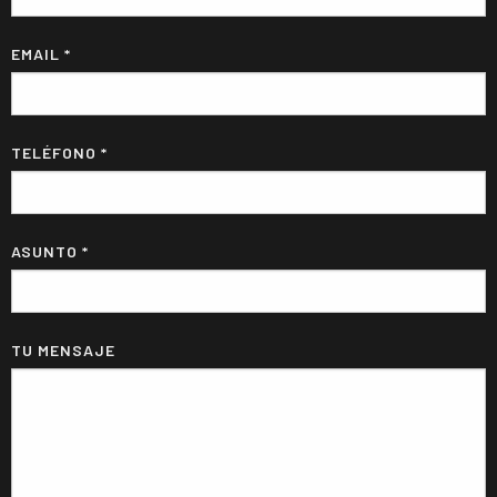
EMAIL *
TELÉFONO *
ASUNTO *
TU MENSAJE